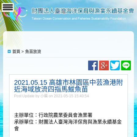
首頁
>
魚苗放流
2021.05.15 高雄市林園區中芸漁港附
近海域放流四指馬鮁魚苗
Post Update by 小編 on 2021-05-15 15:40:54
主辦單位：行政院農業委員會
漁業署
承辦單位：財團法人臺灣海洋保育與漁業永續基金
會