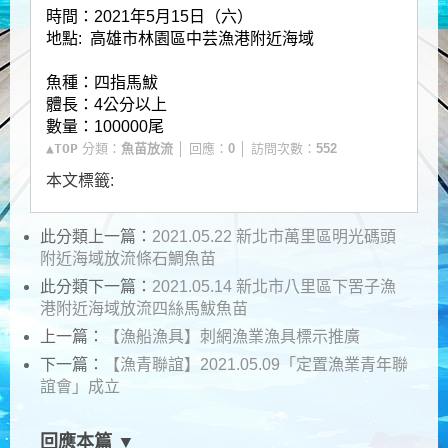
時間：2021年5月15日（六）
地點: 高雄市林園區中芸漁港附近海域
魚種：四指馬鮁
體長：4公分以上
數量：100000尾
▲TOP
分類：
魚苗放流
│ 回應：
0
│ 訪問次數：
552
本文標籤:
此分類上一篇：
2021.05.22 新北市萬里區明光碼頭
附近海域放流條石鯛魚苗
此分類下一篇：
2021.05.14 新北市八里區下罟子漁
港附近海域放流四絲馬鮁魚苗
上一篇：
【漁船漁具】刺網漁業漁具標示推廣
下一篇：
【漁青聯誼】2021.05.09「定置漁業青年聯
誼會」成立
回應本篇 ▼