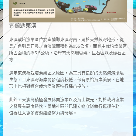
​宜蘭縣東澳
東澳栽培漁業區位於宜蘭縣東澳灣內，屬於天然峽灣地形，從
烏岩角到烏石鼻之東澳灣面積約為955公頃，而其中栽培漁業區
所占面積約為5.5公頃，沿岸有天然珊瑚礁、巨石區以及礁石區
等。
選定東澳為栽培漁業區之原因，為其具有良好的天然海灣環境
生態，且東澳灣海岸開發程度較低，保有原始海岸美景，在地
形上也相對適合栽培漁業區進行種苗投放。
此外，東澳灣積極發展休閒漁業以及海上觀光，對於栽培漁業
之發展有高度熱忱，當地社區並已建立巡守隊執行巡護任務，
值得注入更多資源繼續努力與發展。