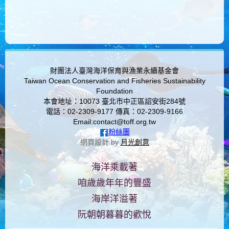
 porn free
3 xxx
moblie porn
財團法人臺灣海洋保育與漁業永續基金會
Taiwan Ocean Conservation and Fisheries Sustainability
Foundation
本會地址：10073 臺北市中正區詔安街284號
電話：02-2309-9177 傳真：02-2309-9166
Email:contact@toff.org.tw
粉絲團
網頁設計 by
月光創意
海洋乘載著
咱歲歲年年的豐盛
海岸洋溢著
阮朝朝暮暮的歡悅