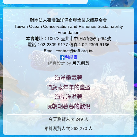
love porn
amateur sex
hd porn free
3 xxx
moblie porn
財團法人臺灣海洋保育與漁業永續基金會
Taiwan Ocean Conservation and Fisheries Sustainability
Foundation
本會地址：10073 臺北市中正區詔安街284號
電話：02-2309-9177 傳真：02-2309-9166
Email:contact@toff.org.tw
粉絲團
網頁設計 by
月光創意
海洋乘載著
咱歲歲年年的豐盛
海岸洋溢著
阮朝朝暮暮的歡悅
今天瀏覽人次
249
人
累計瀏覽人次
362,270
人