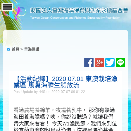
首頁
>
里海倡議
【活動紀錄】2020.07.01 東澳栽培漁
業區 馬糞海膽生態放流
Post Update by 小編 on 2020-07-07 09:01:22
看過農場養綿羊，牧場養乳牛
，
那你有聽過
海田養海膽嗎？咦
，
你說沒聽過？就讓我們
帶大家來看看！
今天7/1漁民節，我們來到位
於宜蘭東澳的粉鳥林漁港，這裡是海漁基金