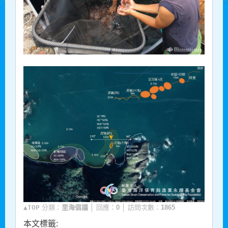
▲TOP
分類：
里海倡議
│ 回應：
0
│ 訪問次數：
1865
本文標籤: