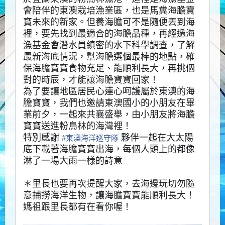
會陪伴的東澳栽培漁業區，也是馬糞海膽寶
寶未來的新家。但養海膽可不是隨便丟到海
裡，要先找到最適合的海膽品種，再經過海
漁基金會潛水員縝密的水下科學調查，了解
最新海底情況，幫海膽選個最棒的地點，確
保海膽寶寶食物充足、能順利長大，再挑個
對的時辰，才能讓海膽寶寶回家！
為了要讓地區居民心連心呵護屬於東澳的海
膽寶寶，我們也邀請東澳國小的小朋友在畢
業前夕，一起來共襄盛舉，由小朋友將海膽
寶寶送進粉鳥林的海灣裡！
特別感謝
夥伴一起在大太陽
#
東澳海洋巡守隊
底下載著海膽寶寶出海，每個人頭上的都像
淋了一場大雨一樣的詩意
＊
里長也要再次提醒大家，去海邊玩切勿隨
意捕撈海洋生物，讓海膽寶寶能順利長大！
媽祖跟里長都有在看你喔！