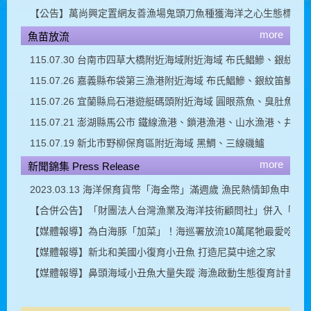
【公告】萬尚興定置網友善漁場鬼頭刀魚種獲海洋之心生態標章
more
魚苗放流
115.07.30 台南市四草大橋附近海域附近海域 布氏鯧鰺、銀紋笛
115.07.26 嘉義縣布袋第三漁港附近海域 布氏鯧鰺、銀紋笛鯛
115.07.26 宜蘭縣烏石港遊艇碼頭附近海域 圓眼燕魚、臭肚魚
115.07.21 澎湖縣馬公市 鐵線漁港、鎖港漁港、山水漁港、
115.07.19 新北市野柳保育區附近海域 黑鯛、三線磯鱸
more
新聞錦集 Press Release
2023.03.13 海洋保育貨幣「海金幣」滿週歲 漁民熱情卸魚申報
【合併公告】「財團法人台灣漁業及海洋技術顧問社」併入「財
【媒體報導】為白海豚「加菜」！海巡署放流10萬尾牠最愛吃的
【媒體報導】新北和美國小復育小丑魚 打造尼莫中途之家
【媒體報導】鼻頭海域小丑魚大量失蹤 海漁啟動生態復育計畫／