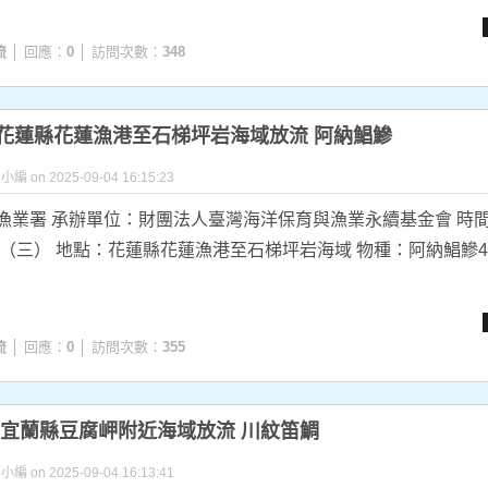
流
│ 回應：
0
│ 訪問次數：
348
9.03花蓮縣花蓮漁港至石梯坪岩海域放流 阿納鯧鰺
y 小編 on 2025-09-04 16:15:23
漁業署 承辦單位：財團法人臺灣海洋保育與漁業永續基金會 時間
日（三） 地點：花蓮縣花蓮漁港至石梯坪岩海域 物種：阿納鯧鰺42,
流
│ 回應：
0
│ 訪問次數：
355
.02 宜蘭縣豆腐岬附近海域放流 川紋笛鯛
y 小編 on 2025-09-04 16:13:41