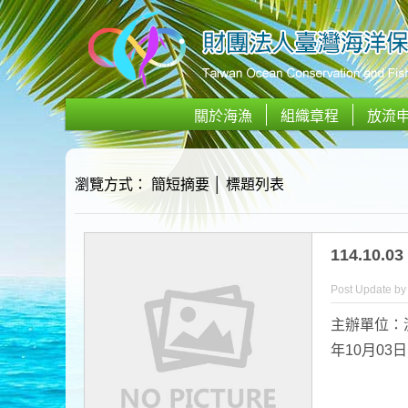
關於海漁
組織章程
放流
瀏覽方式：
簡短摘要
│
標題列表
114.10
Post Update b
主辦單位：
年10月03