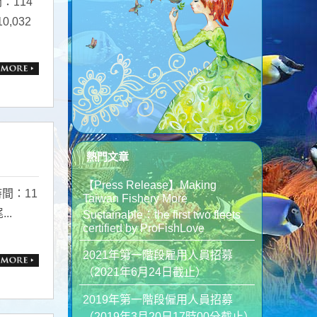
：114
,032
熱門文章
【Press Release】Making
間：11
Taiwan Fishery More
..
Sustainable：the first two fleets
certified by ProFishLove
2021年第一階段雇用人員招募
（2021年6月24日截止）
2019年第一階段僱用人員招募
（2019年3月20日17時00分截止）