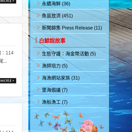
永續海鮮 (36)
魚苗放流 (451)
新聞錦集 Press Release (11)
白鯨說故事
：114
生態守護：海金幣活動 (5)
..
漁師培力 (5)
海漁網站家族 (31)
里海倡議 (7)
漁船漁工 (7)