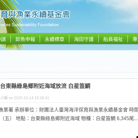
申請
卸魚申報
永續標章
海田守護
船員福祉
專
.03 台東縣綠島鄉附近海域放流 白星笛鯛
y 小編 on 2025-10-14 10:36:41
漁業署 承辦單位：財團法人臺灣海洋保育與漁業永續基金會 時間
日（五） 地點：台東縣綠島鄉附近海域 物種：白星笛鯛 6,345尾...