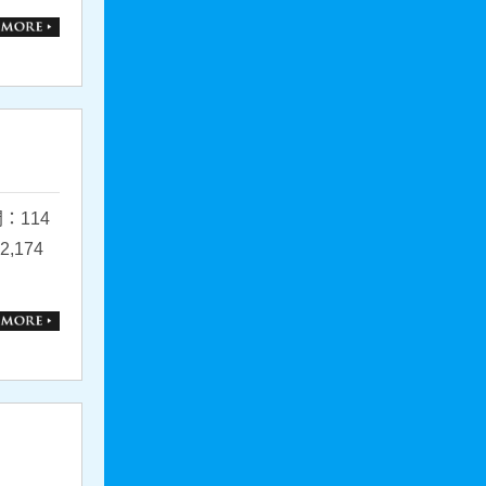
：114
174