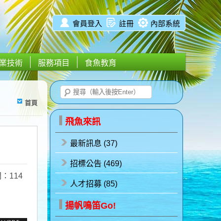
會員登入
註冊
內部系統
業技術
服務項目
食魚教育
首頁
飛魚來訊
最新訊息 (37)
招標公告 (469)
：114
人才招募 (85)
揚帆鳴笛Go!