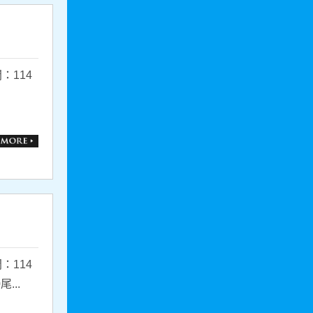
：114
：114
...