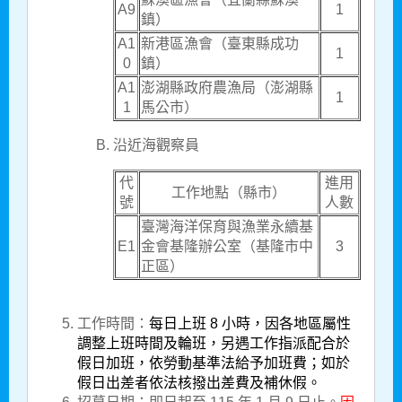
A9
1
鎮）
A1
新港區漁會（臺東縣成功
1
0
鎮）
A1
澎湖縣政府農漁局
（澎湖縣
1
1
馬公市）
沿近海觀察員​​
代
進用
工作地點（縣市）
號
人數
臺灣海洋保育與漁業永續基
E1
金會基隆辦公室
（基隆市中
3
正區）
工作時間：
每日上班 8 小時，因各地區屬性
調整上班時間及輪班，另遇工作指派配合於
假日加班，依勞動基準法給予加班費；如於
假日出差者依法核撥出差費及補休假。