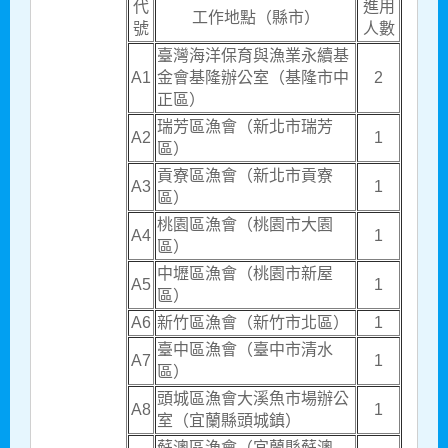
代
進用
工作地點（縣市）
號
人數
臺灣海洋保育與漁業永續基
A1
金會基隆辦公室
（基隆市中
2
正區）
瑞芳區漁會（新北市瑞芳
A2
1
區）
貢寮區漁會（新北市貢寮
A3
1
區）
桃園區漁會（桃園市大園
A4
1
區）
中壢區漁會（桃園市新屋
A5
1
區）
A6
新竹區漁會（新竹市北區）
1
臺中區漁會（臺中市清水
A7
1
區）
頭城區漁會大溪魚市場辦公
A8
1
室
（宜蘭縣頭城鎮）
蘇澳區漁會（宜蘭縣蘇澳