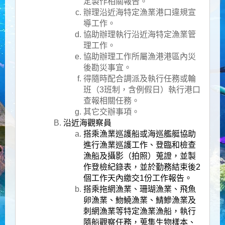
定製作相關報告。
辦理沿近海特定漁業港口違規宣
導工作。
協助辦理執行沿近海特定漁業管
理工作。
協助辦理工作所屬漁港港區內災
後勘災事宜。
得隨時配合調派及執行任務或輪
班（3班制，含例假日）執行港口
查報相關任務。
其它交辦事項。
沿近海觀察員
搭乘漁業巡護船或海巡艦艇協助
進行漁業巡護工作、登臨和檢查
漁船及攝影（拍照）蒐證，並製
作登檢紀錄表，並於勤務結束後2
個工作天內繳交1份工作報告。
搭乘拖網漁業、珊瑚漁業、飛魚
卵漁業、魩鱙漁業、鯖鰺漁業及
刺網漁業等特定漁業漁船，執行
隨船觀察任務，蒐集生物樣本、