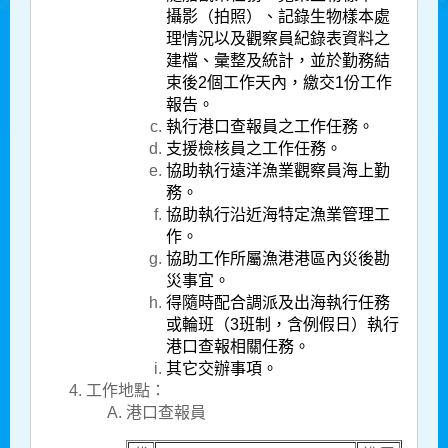
攝影（拍照）、記錄生物樣本處
理情況以及觀察員紀錄表資料之
建檔、彙整及統計，並於勤務結
束後2個工作天內，繳交1份工作
報告。
執行港口查報員之工作任務。
支援檢核員之工作任務。
協助執行遠洋漁業觀察員海上勤
務。
協助執行沿近海特定漁業管理工
作。
協助工作所屬漁港港區內災後勘
災事宜。
得隨時配合調派及出海執行任務
或輪班（3班制，含例假日）執行
港口查報相關任務。
其它交辦事項。
​​工作地點：
港口查報員​​