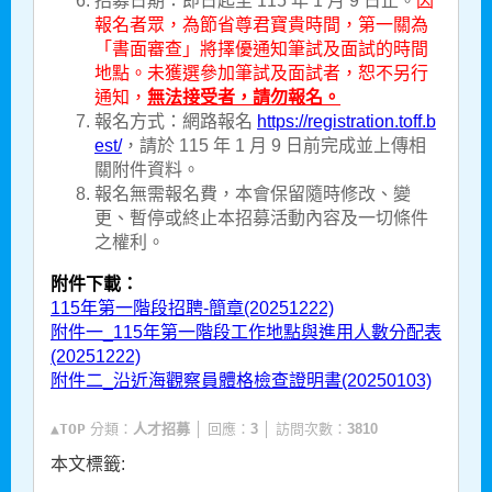
招募日期：即日起至 115 年 1 月 9 日止。
因
報名者眾，為節省尊君寶貴時間，第一關為
「書面審查」將擇優通知筆試及面試的時間
地點。未獲選參加筆試及面試者，恕不另行
通知，
無法接受者，請勿報名。
報名方式：網路報名
https://registration.toff.b
est/
，請於 115 年 1 月 9 日前完成並上傳相
關附件資料。
報名無需報名費，本會保留隨時修改、變
更、暫停或終止本招募活動內容及一切條件
之權利。
附件下載：
115年第一階段招聘-簡章(20251222)
附件一_115年第一階段工作地點與進用人數分配表
(20251222)
附件二_沿近海觀察員體格檢查證明書(20250103)
▲TOP
分類：
人才招募
│ 回應：
3
│ 訪問次數：
3810
本文標籤: