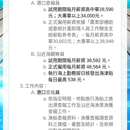
港口查報員
試用期間每月薪資高中畢28,590
元；大專畢以上34,000元。
正式僱用薪資依據「農業部補助
或委辦計畫助理人員工作酬金支
給薪點參考表」，每月薪資高中
畢30,602元；大專畢以上38,948
元。
沿近海觀察員
試用期間每月薪資 38,592 元。
正式僱用每月薪資 48,564 元。
執行海上勤務按日核發出海津貼
每日最高 538 元。
工作內容​：
港口
查報
員
依指定時間、地點進行漁船之進
出港查報工作及沿近海漁業漁獲
查報工作。
漁船查報資料、漁獲查報調查資
料之建檔、彙整及統計，及依規