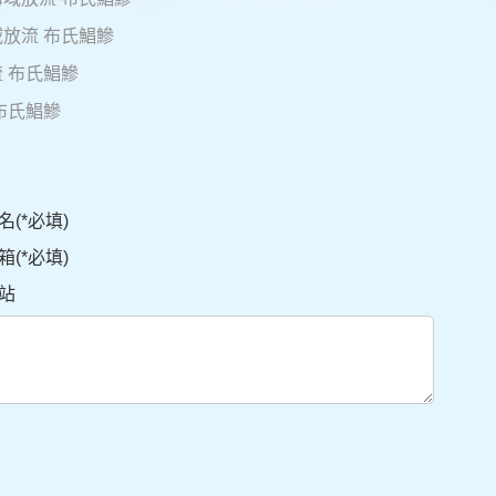
海域放流 布氏鯧鰺
流 布氏鯧鰺
 布氏鯧鰺
名(*必填)
箱(*必填)
站