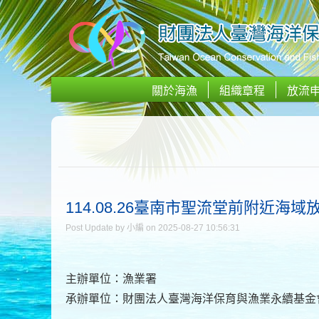
關於海漁
組織章程
放流
114.08.26臺南市聖流堂前附近海域
Post Update by 小編 on 2025-08-27 10:56:31
主辦單位：漁業署
承辦單位：財團法人臺灣海洋保育與漁業永續基金