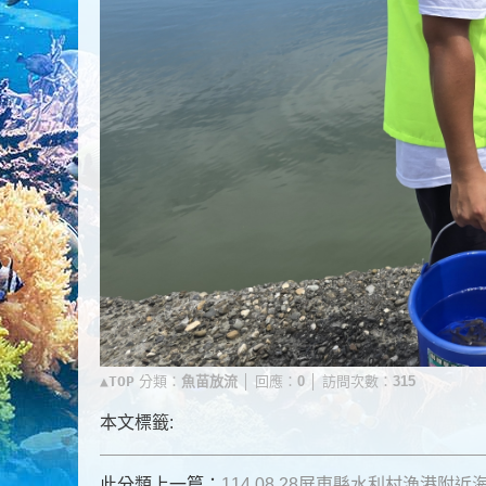
▲TOP
分類：
魚苗放流
│ 回應：
0
│ 訪問次數：
315
本文標籤:
此分類上一篇：
114.08.28屏東縣水利村漁港附