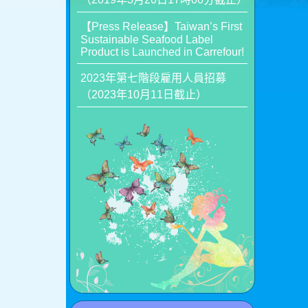
【Press Release】Taiwan’s First
Sustainable Seafood Label
Product is Launched in Carrefour!
2023年第七階段雇用人員招募
（2023年10月11日截止）