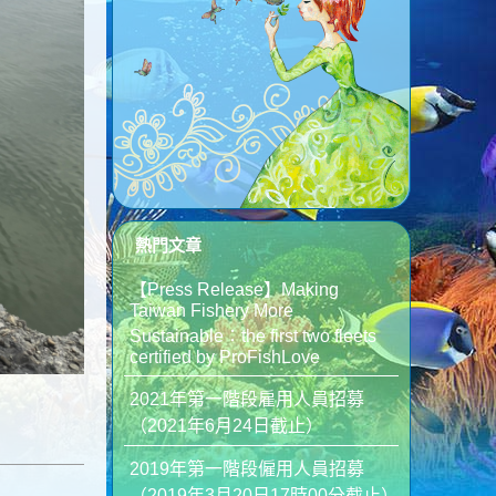
熱門文章
【Press Release】Making
Taiwan Fishery More
Sustainable：the first two fleets
certified by ProFishLove
2021年第一階段雇用人員招募
（2021年6月24日截止）
2019年第一階段僱用人員招募
（2019年3月20日17時00分截止）