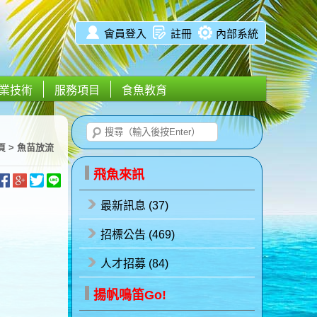
會員登入
註冊
內部系統
業技術
服務項目
食魚教育
頁
>
魚苗放流
飛魚來訊
最新訊息 (37)
招標公告 (469)
人才招募 (84)
揚帆鳴笛Go!