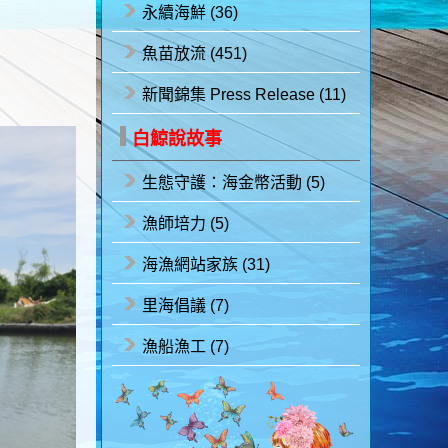
永續海鮮 (36)
魚苗放流 (451)
新聞錦集 Press Release (11)
白鯨說故事
生態守護：海金幣活動 (5)
漁師培力 (5)
海漁網站家族 (31)
里海倡議 (7)
漁船漁工 (7)