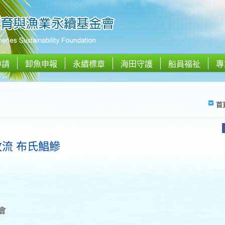
申請
卸魚申報
永續標章
海田守護
船員福祉
專
首
放流 布氏鯧鰺
會