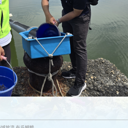
近海域放流 布氏鯧鰺